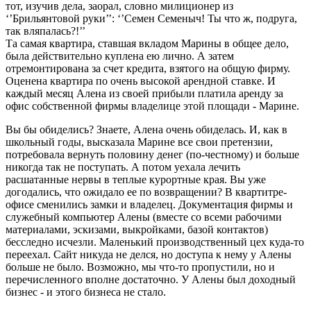
тот, изучив дела, заорал, словно милиционер из
‘’Брильянтовой руки’’: ‘’Семен Семеныч! Ты что ж, подруга,
так вляпалась?!’’
Та самая квартира, ставшая вкладом Марины в общее дело,
была действительно куплена ею лично. А затем
отремонтирована за счет кредита, взятого на общую фирму.
Оценена квартира по очень высокой арендной ставке. И
каждый месяц Алена из своей прибыли платила аренду за
офис собственной фирмы владелице этой площади - Марине.
Вы бы обиделись? Знаете, Алена очень обиделась. И, как в
школьный годы, высказала Марине все свои претензии,
потребовала вернуть половину денег (по-честному) и больше
никогда так не поступать. А потом уехала лечить
расшатанные нервы в теплые курортные края. Вы уже
догодались, что ожидало ее по возвращении? В квартитре-
офисе сменились замки и владелец. Документация фирмы и
служебный компьютер Алены (вместе со всеми рабочими
материалами, эскизами, выкройками, базой контактов)
бесследно исчезли. Маленький производственный цех куда-то
переехал. Сайт никуда не делся, но доступа к нему у Алены
больше не было. Возможно, мы что-то пропустили, но и
перечисленного вполне достаточно. У Алены был доходный
бизнес - и этого бизнеса не стало.